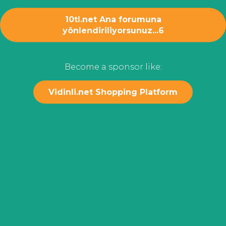
10tl.net Ana forumuna
yönlendiriliyorsunuz...
6
Become a sponsor like:
Vidinli.net Shopping Platform