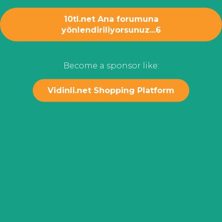
10tl.net Ana forumuna
yönlendiriliyorsunuz...
6
Become a sponsor like:
Vidinli.net Shopping Platform